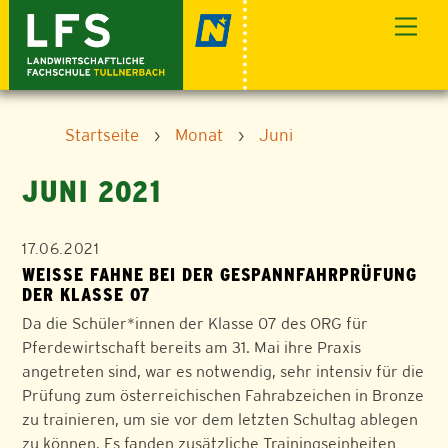
Skip
Men
to
content
Startseite
›
Monat
›
Juni
JUNI 2021
17.06.2021
WEISSE FAHNE BEI DER GESPANNFAHRPRÜFUNG D
ER KLASSE O7
Da die Schüler*innen der Klasse 07 des ORG für
Pferdewirtschaft bereits am 31. Mai ihre Praxis
angetreten sind, war es notwendig, sehr intensiv für die
Prüfung zum österreichischen Fahrabzeichen in Bronze
zu trainieren, um sie vor dem letzten Schultag ablegen
zu können. Es fanden zusätzliche Trainingseinheiten