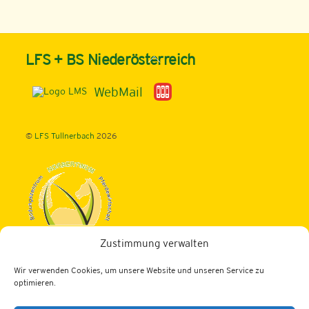
Back
LFS + BS Niederösterreich
To
Top
WebMail
©
LFS Tullnerbach
2026
Zustimmung verwalten
Landwirtschaftliche Fachschule Tullnerbach
Wir verwenden Cookies, um unsere Website und unseren Service zu
3013 Tullnerbach, Norbertinumstraße 9-11
optimieren.