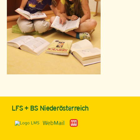
Back
LFS + BS Niederösterreich
To
Top
WebMail