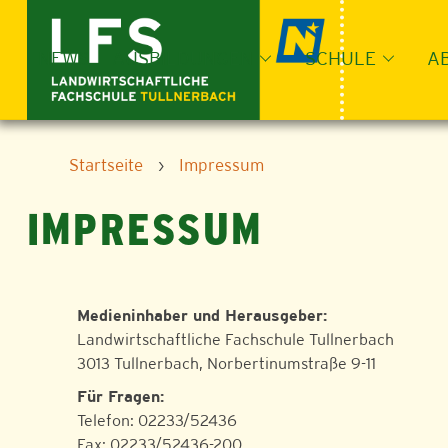
Skip
to
content
NEWS
AUSBILDUNGEN
SCHULE
A
Startseite
›
Impressum
IMPRESSUM
Medieninhaber und Herausgeber:
Landwirtschaftliche Fachschule Tullnerbach
3013 Tullnerbach, Norbertinumstraße 9-11
Für Fragen:
Telefon: 02233/52436
Fax: 02233/52436-200