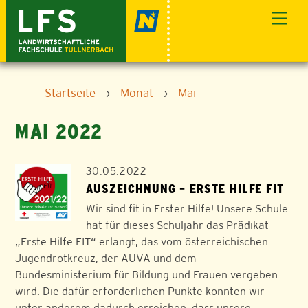
Skip
Men
to
content
Startseite
›
Monat
›
Mai
MAI 2022
30.05.2022
AUSZEICHNUNG – ERSTE HILFE FIT
Wir sind fit in Erster Hilfe! Unsere Schule
hat für dieses Schuljahr das Prädikat
„Erste Hilfe FIT“ erlangt, das vom österreichischen
Jugendrotkreuz, der AUVA und dem
Bundesministerium für Bildung und Frauen vergeben
wird. Die dafür erforderlichen Punkte konnten wir
unter anderem dadurch erreichen, dass unsere