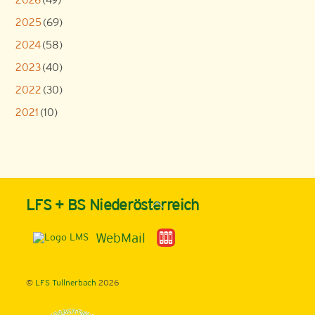
2025
(69)
2024
(58)
2023
(40)
2022
(30)
2021
(10)
Back
LFS + BS Niederösterreich
To
Top
WebMail
©
LFS Tullnerbach
2026