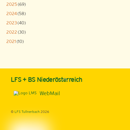
2025
(69)
2024
(58)
2023
(40)
2022
(30)
2021
(10)
Back
LFS + BS Niederösterreich
To
Top
WebMail
©
LFS Tullnerbach
2026