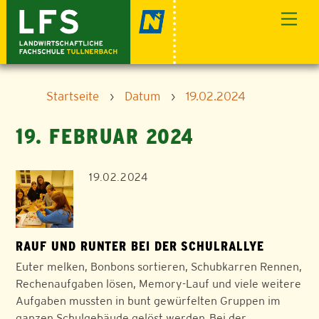
Skip
Men
to
content
Startseite
›
Datum
›
19.02.2024
19. FEBRUAR 2024
19.02.2024
RAUF UND RUNTER BEI DER SCHULRALLYE
Euter melken, Bonbons sortieren, Schubkarren Rennen,
Rechenaufgaben lösen, Memory-Lauf und viele weitere
Aufgaben mussten in bunt gewürfelten Gruppen im
ganzen Schulgebäude gelöst werden. Bei der