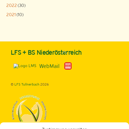
2022
(30)
2021
(10)
Back
LFS + BS Niederösterreich
To
Top
WebMail
©
LFS Tullnerbach
2026