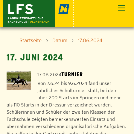
Skip
Men
to
content
Startseite
›
Datum
›
17.06.2024
17. JUNI 2024
TURNIER
17.06.2024
Von 7.6.24 bis 9.6.2024 fand unser
jährliches Schulturnier statt, bei dem
über 200 Starts im Springen und mehr
als 110 Starts in der Dressur verzeichnet wurden.
Schülerinnen und Schüler der zweiten Klassen der
Fachschule zeigten bemerkenswerten Einsatz und
übernahmen verschiedene organisatorische Aufgaben.
Sie halfen in der Gastro mit, unterstützten die