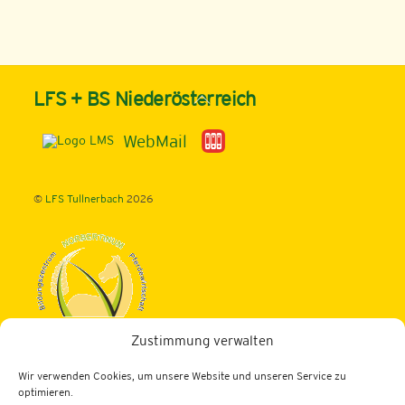
Back
LFS + BS Niederösterreich
To
Top
WebMail
©
LFS Tullnerbach
2026
Zustimmung verwalten
Landwirtschaftliche Fachschule Tullnerbach
Wir verwenden Cookies, um unsere Website und unseren Service zu
3013 Tullnerbach, Norbertinumstraße 9-11
optimieren.