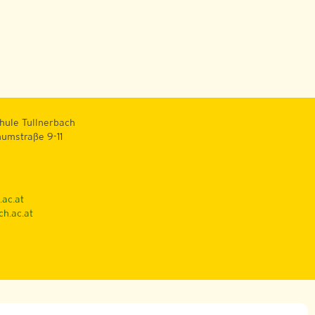
hule Tullnerbach
numstraße 9-11
.ac.at
ch.ac.at