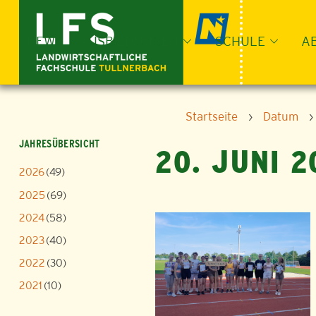
Skip
to
content
NEWS
AUSBILDUNGEN
SCHULE
A
Startseite
›
Datum
›
JAHRESÜBERSICHT
20. JUNI 2
2026
(49)
2025
(69)
2024
(58)
2023
(40)
2022
(30)
2021
(10)