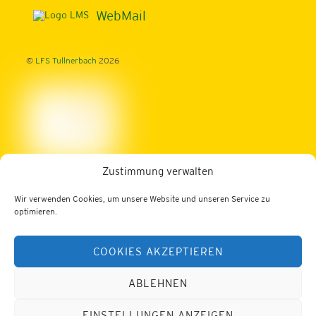
Top
WebMail
©
LFS Tullnerbach
2026
Zustimmung verwalten
Landwirtschaftliche Fachschule Tullnerbach
Wir verwenden Cookies, um unsere Website und unseren Service zu
3013 Tullnerbach, Norbertinumstraße 9-11
optimieren.
Tel.: 02233/52436
COOKIES AKZEPTIEREN
Fax: 02233/52436-200
Web:
https://lfs-tullnerbach.ac.at
E-Mail:
office@lfs-tullnerbach.ac.at
ABLEHNEN
Datenschutz
Impressum
EINSTELLUNGEN ANZEIGEN