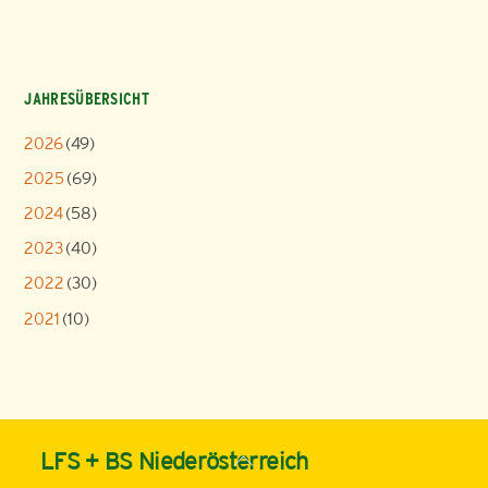
JAHRESÜBERSICHT
2026
(49)
2025
(69)
2024
(58)
2023
(40)
2022
(30)
2021
(10)
Back
LFS + BS Niederösterreich
To