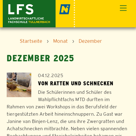
Skip
Men
to
content
Startseite
›
Monat
›
Dezember
DEZEMBER 2025
04.12.2025
VON RATTEN UND SCHNECKEN
Die Schülerinnen und Schüler des
Wahlpflichtfachs MTD durften im
Rahmen von zwei Workshops in das Berufsfeld der
tiergestützten Arbeit hineinschnuppern. Zu Gast war
Janine van Binjen-Lenz, die uns ihre Zwergratten und
Achatschnecken mitbrachte. Neben vielen spannenden
Beobachtungen und Streicheleinheiten bekamen wir