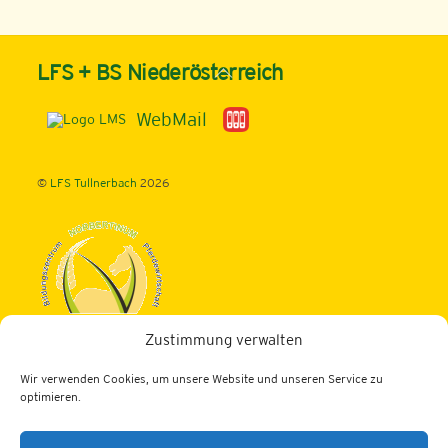
Back
LFS + BS Niederösterreich
To
Top
WebMail
©
LFS Tullnerbach
2026
Zustimmung verwalten
Landwirtschaftliche Fachschule Tullnerbach
Wir verwenden Cookies, um unsere Website und unseren Service zu
3013 Tullnerbach, Norbertinumstraße 9-11
optimieren.
Tel.: 02233/52436