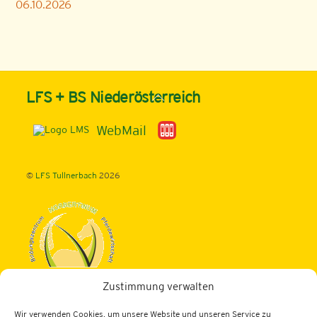
06.10.2026
Back
LFS + BS Niederösterreich
To
Top
WebMail
©
LFS Tullnerbach
2026
Zustimmung verwalten
Landwirtschaftliche Fachschule Tullnerbach
Wir verwenden Cookies, um unsere Website und unseren Service zu