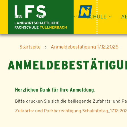
Skip
to
content
NEWS
AUSBILDUNGEN
SCHULE
A
Startseite
›
Anmeldebestätigung 17.12.2026
ANMELDEBESTÄTIGUN
Herzlichen Dank für Ihre Anmeldung.
Bitte drucken Sie sich die beiliegende Zufahrts- und P
Zufahrts- und Parkberechtigung Schulinfotag_17.12.20