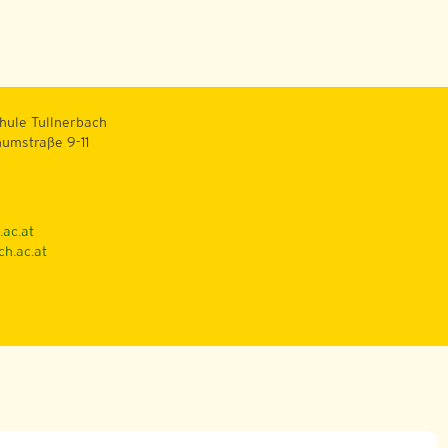
hule Tullnerbach
numstraße 9-11
.ac.at
ch.ac.at