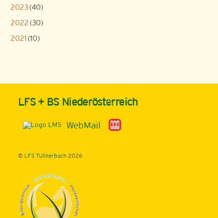
2023
(40)
2022
(30)
2021
(10)
Back
LFS + BS Niederösterreich
To
Top
WebMail
©
LFS Tullnerbach
2026