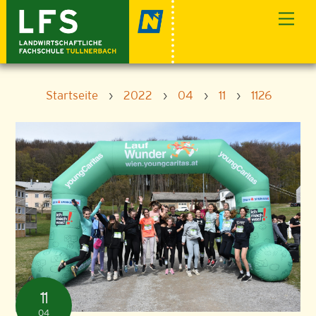
Skip
Men
to
content
Startseite
›
2022
›
04
›
11
›
1126
11
04