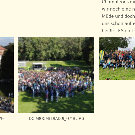
Chamäleons mu
wir noch eine 
Müde und doch 
uns schon auf 
heißt: LFS on T
PG
DCIM100MEDIADJI_0718.JPG