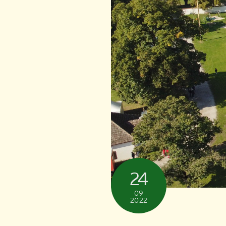
24
09
2022