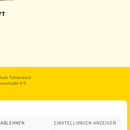
 A
hule Tullnerbach
numstraße 9-11
.ac.at
ch.ac.at
ABLEHNEN
EINSTELLUNGEN ANZEIGEN