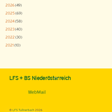
2026
(49)
2025
(69)
2024
(58)
2023
(40)
2022
(30)
2021
(10)
Back
LFS + BS Niederösterreich
To
Top
WebMail
©
LFS Tullnerbach
2026