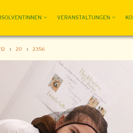
BSOLVENTINNEN
VERANSTALTUNGEN
KO
12
›
20
›
2356