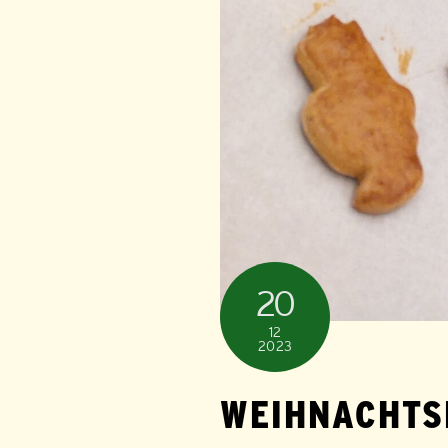
20
12
2023
WEIHNACHTS