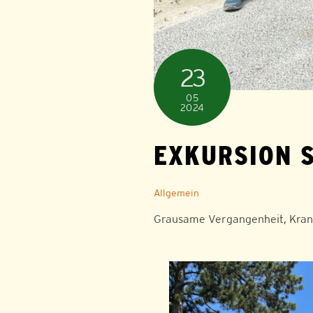
23
05
2024
EXKURSION S
Allgemein
Grausame Vergangenheit, Krank