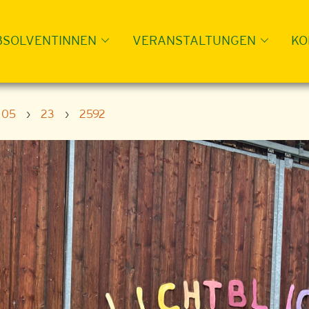
BSOLVENTINNEN
VERANSTALTUNGEN
KO
05
›
23
›
2592