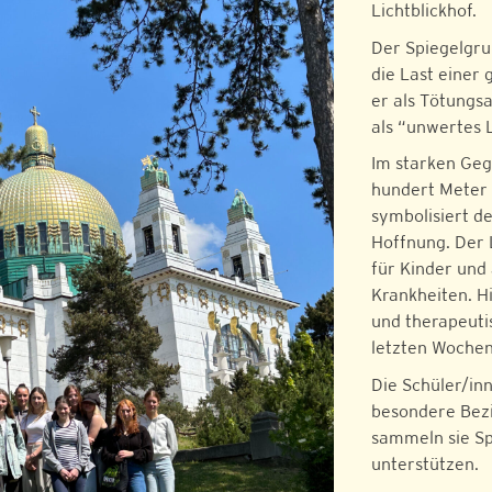
Lichtblickhof.
Der Spiegelgru
die Last einer
er als Tötungsa
als “unwertes 
Im starken Geg
hundert Meter 
symbolisiert de
Hoffnung. Der L
für Kinder und
Krankheiten. H
und therapeuti
letzten Wochen
Die Schüler/in
besondere Bezi
sammeln sie Sp
unterstützen.