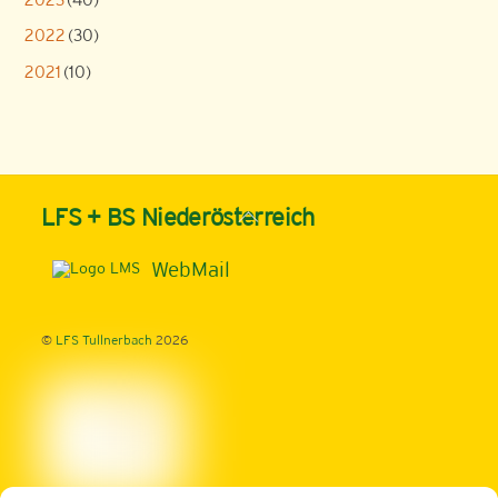
2022
(30)
2021
(10)
Back
LFS + BS Niederösterreich
To
Top
WebMail
©
LFS Tullnerbach
2026