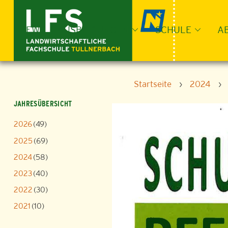
Skip
to
content
NEWS
AUSBILDUNGEN
SCHULE
A
Startseite
›
2024
›
JAHRESÜBERSICHT
2026
(49)
2025
(69)
2024
(58)
2023
(40)
2022
(30)
2021
(10)