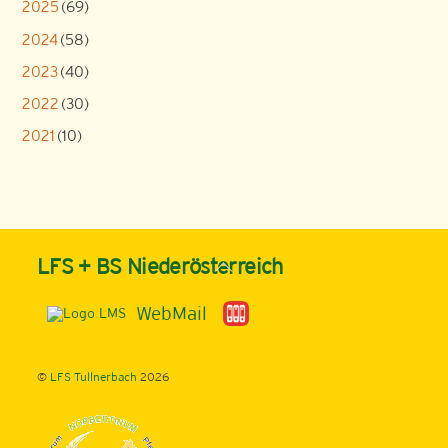
2025
(69)
2024
(58)
2023
(40)
2022
(30)
2021
(10)
Back
LFS + BS Niederösterreich
To
Top
WebMail
©
LFS Tullnerbach
2026