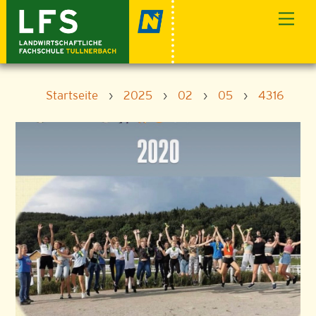
Skip
Men
to
content
Startseite
›
2025
›
02
›
05
›
4316