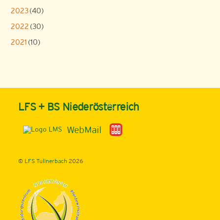
2023
(40)
2022
(30)
2021
(10)
Back
LFS + BS Niederösterreich
To
Top
WebMail
©
LFS Tullnerbach
2026