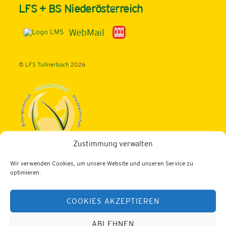
Back
LFS + BS Niederösterreich
To
Top
WebMail
©
LFS Tullnerbach
2026
Zustimmung verwalten
Landwirtschaftliche Fachschule Tullnerbach
Wir verwenden Cookies, um unsere Website und unseren Service zu
3013 Tullnerbach, Norbertinumstraße 9-11
optimieren.
Tel.: 02233/52436
COOKIES AKZEPTIEREN
Fax: 02233/52436-200
Web:
https://lfs-tullnerbach.ac.at
E-Mail:
office@lfs-tullnerbach.ac.at
ABLEHNEN