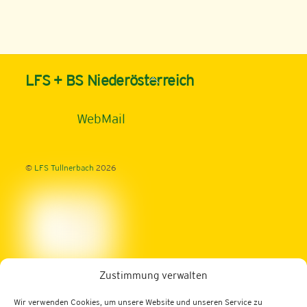
Back
LFS + BS Niederösterreich
To
Top
WebMail
©
LFS Tullnerbach
2026
Zustimmung verwalten
Landwirtschaftliche Fachschule Tullnerbach
Wir verwenden Cookies, um unsere Website und unseren Service zu