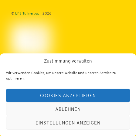
©
LFS Tullnerbach
2026
Zustimmung verwalten
Landwirtschaftliche Fachschule Tullnerbach
Wir verwenden Cookies, um unsere Website und unseren Service zu
3013 Tullnerbach, Norbertinumstraße 9-11
optimieren.
Tel.: 02233/52436
COOKIES AKZEPTIEREN
Fax: 02233/52436-200
Web:
https://lfs-tullnerbach.ac.at
E-Mail:
office@lfs-tullnerbach.ac.at
ABLEHNEN
Datenschutz
Impressum
EINSTELLUNGEN ANZEIGEN