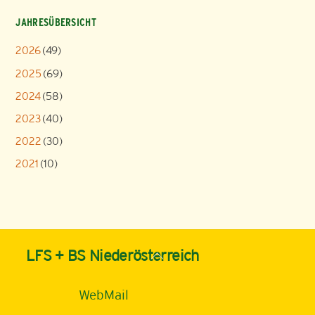
JAHRESÜBERSICHT
2026
(49)
2025
(69)
2024
(58)
2023
(40)
2022
(30)
2021
(10)
Back
LFS + BS Niederösterreich
To
Top
WebMail