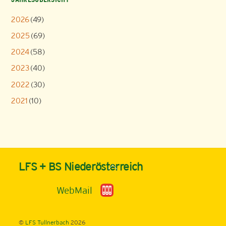
2026
(49)
2025
(69)
2024
(58)
2023
(40)
2022
(30)
2021
(10)
Back
LFS + BS Niederösterreich
To
Top
WebMail
©
LFS Tullnerbach
2026