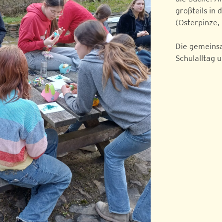
großteils in
(Osterpinze, 
Die gemeins
Schulalltag 