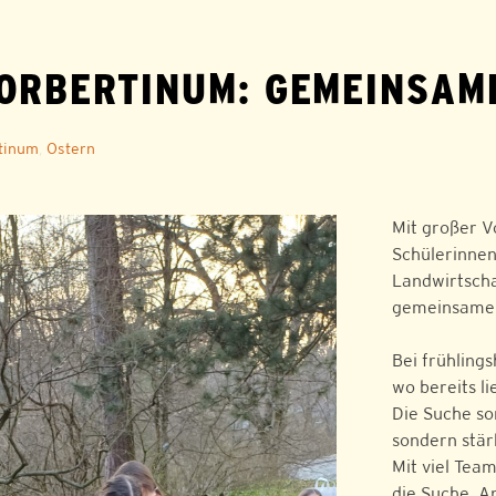
NORBERTINUM: GEMEINSAM
tinum
,
Ostern
Mit großer V
Schülerinnen
Landwirtscha
gemeinsame A
Bei frühling
wo bereits l
Die Suche so
sondern stär
Mit viel Tea
die Suche. A