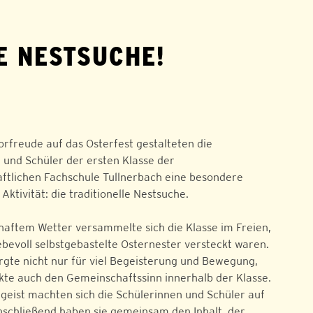
E NESTSUCHE!
orfreude auf das Osterfest gestalteten die
 und Schüler der ersten Klasse der
ftlichen Fachschule Tullnerbach eine besondere
ktivität: die traditionelle Nestsuche.
shaftem Wetter versammelte sich die Klasse im Freien,
iebevoll selbstgebastelte Osternester versteckt waren.
rgte nicht nur für viel Begeisterung und Bewegung,
kte auch den Gemeinschaftssinn innerhalb der Klasse.
mgeist machten sich die Schülerinnen und Schüler auf
nschließend haben sie gemeinsam den Inhalt, der