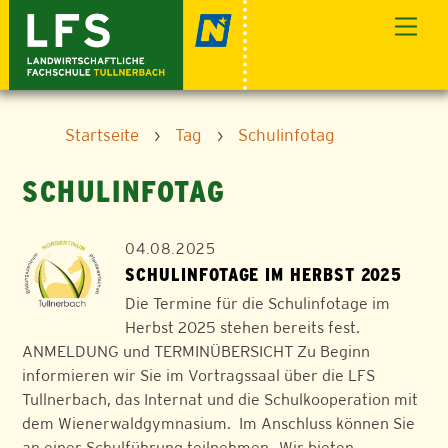
Skip
Men
to
content
Startseite
›
Tag
›
Schulinfotag
SCHULINFOTAG
04.08.2025
SCHULINFOTAGE IM HERBST 2025
Die Termine für die Schulinfotage im
Herbst 2025 stehen bereits fest.
ANMELDUNG und TERMINÜBERSICHT Zu Beginn
informieren wir Sie im Vortragssaal über die LFS
Tullnerbach, das Internat und die Schulkooperation mit
dem Wienerwaldgymnasium. Im Anschluss können Sie
an einer Schulführung teilnehmen. Wir bieten