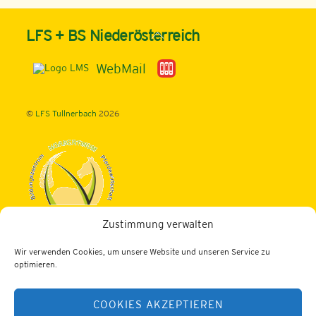
Back
LFS + BS Niederösterreich
To
Top
WebMail
©
LFS Tullnerbach
2026
Zustimmung verwalten
Landwirtschaftliche Fachschule Tullnerbach
Wir verwenden Cookies, um unsere Website und unseren Service zu
3013 Tullnerbach, Norbertinumstraße 9-11
optimieren.
Tel.: 02233/52436
COOKIES AKZEPTIEREN
Fax: 02233/52436-200