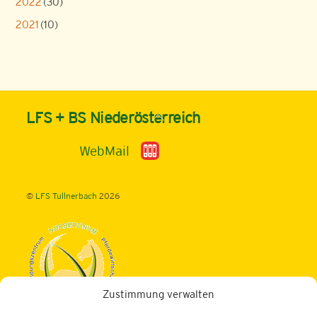
2022
(30)
2021
(10)
Back
LFS + BS Niederösterreich
To
Top
WebMail
©
LFS Tullnerbach
2026
Zustimmung verwalten