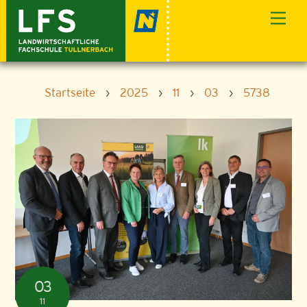
Skip
Men
to
content
Startseite
›
2025
›
11
›
03
›
5738
03
11