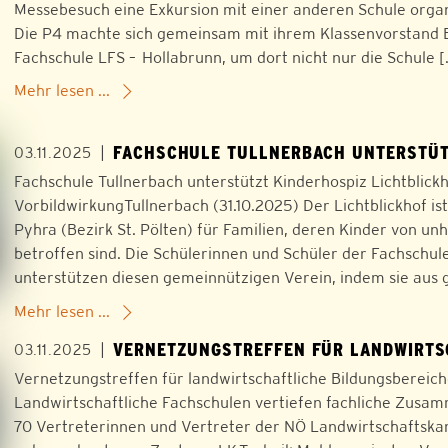
Messebesuch eine Exkursion mit einer anderen Schule organi
Die P4 machte sich gemeinsam mit ihrem Klassenvorstand B
Fachschule LFS – Hollabrunn, um dort nicht nur die Schule 
Mehr lesen ...
FACHSCHULE TULLNERBACH UNTERSTÜT
|
03.11.2025
Fachschule Tullnerbach unterstützt Kinderhospiz Lichtblic
VorbildwirkungTullnerbach (31.10.2025) Der Lichtblickhof is
Pyhra (Bezirk St. Pölten) für Familien, deren Kinder von 
betroffen sind. Die Schülerinnen und Schüler der Fachschul
unterstützen diesen gemeinnützigen Verein, indem sie aus 
Mehr lesen ...
VERNETZUNGSTREFFEN FÜR LANDWIRTSC
|
03.11.2025
Vernetzungstreffen für landwirtschaftliche Bildungsberei
Landwirtschaftliche Fachschulen vertiefen fachliche Zusam
70 Vertreterinnen und Vertreter der NÖ Landwirtschaftsk