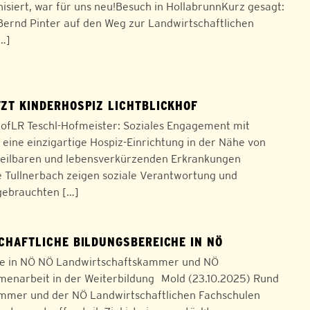
siert, war für uns neu!Besuch in HollabrunnKurz gesagt:
ernd Pinter auf den Weg zur Landwirtschaftlichen
[…]
ZT KINDERHOSPIZ LICHTBLICKHOF
khofLR Teschl-Hofmeister: Soziales Engagement mit
t eine einzigartige Hospiz-Einrichtung in der Nähe von
unheilbaren und lebensverkürzenden Erkrankungen
e Tullnerbach zeigen soziale Verantwortung und
gebrauchten […]
HAFTLICHE BILDUNGSBEREICHE IN NÖ
che in NÖ NÖ Landwirtschaftskammer und NÖ
menarbeit in der Weiterbildung Mold (23.10.2025) Rund
ammer und der NÖ Landwirtschaftlichen Fachschulen