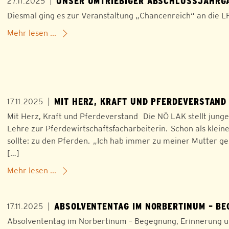
UNSER UMTRIEBIGER ABSCHLUSSJAHRG
|
27.11.2025
Diesmal ging es zur Veranstaltung „Chancenreich“ an die LF
Mehr lesen ...
MIT HERZ, KRAFT UND PFERDEVERSTAND
|
17.11.2025
Mit Herz, Kraft und Pferdeverstand Die NÖ LAK stellt junge
Lehre zur Pferdewirtschaftsfacharbeiterin. Schon als klei
sollte: zu den Pferden. „Ich hab immer zu meiner Mutter ge
[…]
Mehr lesen ...
ABSOLVENTENTAG IM NORBERTINUM – BE
|
17.11.2025
Absolvententag im Norbertinum – Begegnung, Erinnerung u