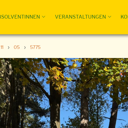
BSOLVENTINNEN
VERANSTALTUNGEN
KO
11
›
05
›
5775