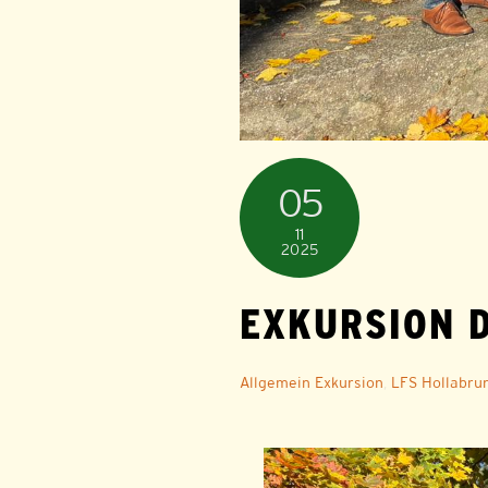
05
11
2025
EXKURSION 
Allgemein
Exkursion
,
LFS Hollabru