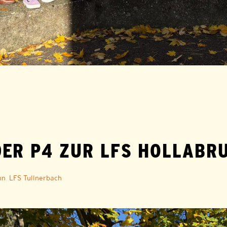
DER P4 ZUR LFS HOLLABR
nn
,
LFS Tullnerbach