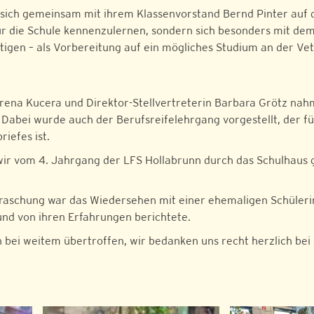
 sich gemeinsam mit ihrem Klassenvorstand Bernd Pinter auf 
nur die Schule kennenzulernen, sondern sich besonders mit d
igen – als Vorbereitung auf ein mögliches Studium an der Ve
rena Kucera und Direktor-Stellvertreterin Barbara Grötz nahme
Dabei wurde auch der Berufsreifelehrgang vorgestellt, der für
iefes ist.
ir vom 4. Jahrgang der LFS Hollabrunn durch das Schulhaus ge
raschung war das Wiedersehen mit einer ehemaligen Schülerin
und von ihren Erfahrungen berichtete.
i weitem übertroffen, wir bedanken uns recht herzlich bei all