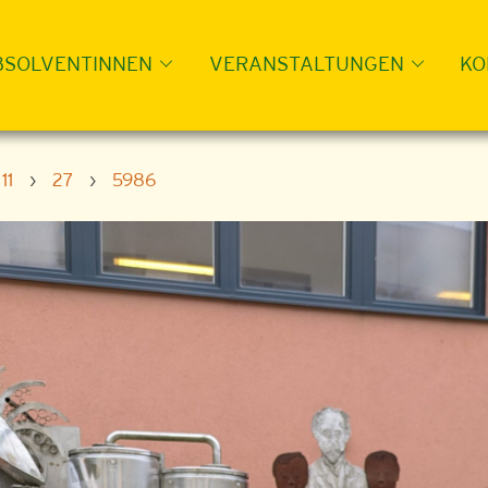
BSOLVENTINNEN
VERANSTALTUNGEN
KO
11
›
27
›
5986