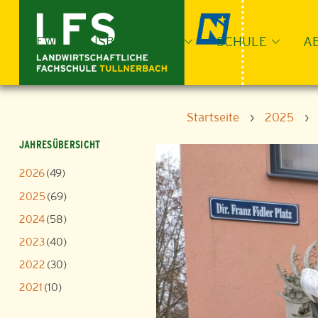
Skip
to
content
NEWS
AUSBILDUNGEN
SCHULE
A
Startseite
›
2025
›
JAHRESÜBERSICHT
2026
(49)
2025
(69)
2024
(58)
2023
(40)
2022
(30)
2021
(10)