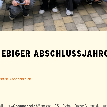
IEBIGER ABSCHLUSSJAHR
enten
,
Chancenreich
altung
„Chancenreich“
an die LFS – Pyhra. Diese Veranstaltu