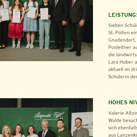
LEISTUN
Sieben Schül
St. Pölten e
Gnadendorf, 
Ponleitner a
die landwirts
Lara Huber a
aktuell im dr
Schülerin de
HOHES NI
Valerie Altz
Walde besuch
sich ebenfall
aus Lanzenki