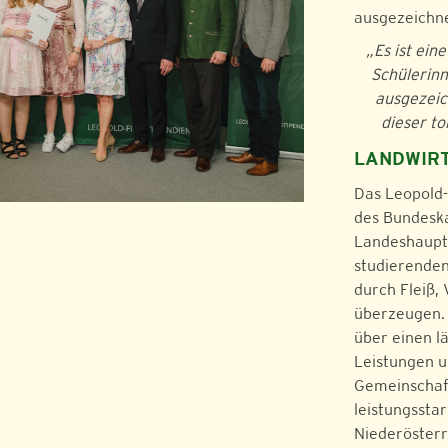
ausgezeichne
„Es ist ein
Schülerinn
ausgezeic
dieser to
LANDWIRT
Das Leopold-
des Bundeska
Landeshauptm
studierenden
durch Fleiß,
überzeugen. 
über einen l
Leistungen u
Gemeinschaft
leistungssta
Niederösterr