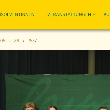
BSOLVENTINNEN
VERANSTALTUNGEN
KO
05
›
29
›
7537