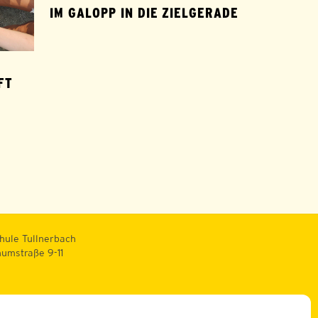
IM GALOPP IN DIE ZIELGERADE
 A
hule Tullnerbach
numstraße 9-11
.ac.at