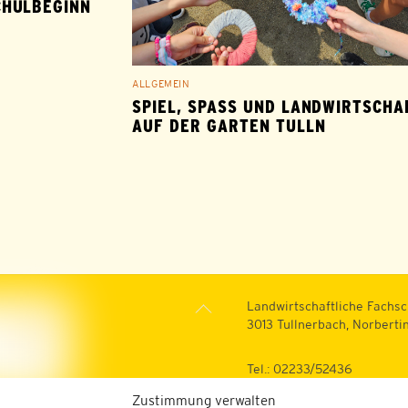
CHULBEGINN
ALLGEMEIN
SPIEL, SPASS UND LANDWIRTSCHAFT
UF DER GARTEN TULLN
Back
Landwirtschaftliche Fachsc
To
3013 Tullnerbach, Norberti
Top
Tel.: 02233/52436
Fax: 02233/52436-200
Zustimmung verwalten
Web:
https://lfs-tullnerbach