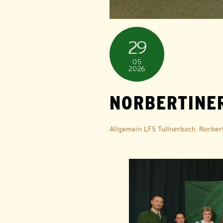
29
05
2026
NORBERTINER
Allgemein
LFS Tullnerbach
,
Norber