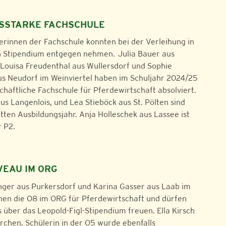
GSSTARKE FACHSCHULE
erinnen der Fachschule konnten bei der Verleihung in
in Stipendium entgegen nehmen. Julia Bauer aus
Louisa Freudenthal aus Wullersdorf und Sophie
us Neudorf im Weinviertel haben im Schuljahr 2024/25
chaftliche Fachschule für Pferdewirtschaft absolviert.
us Langenlois, und Lea Stieböck aus St. Pölten sind
itten Ausbildungsjahr. Anja Holleschek aus Lassee ist
r P2.
VEAU IM ORG
inger aus Purkersdorf und Karina Gasser aus Laab im
en die O8 im ORG für Pferdewirtschaft und dürfen
s über das Leopold-Figl-Stipendium freuen. Ella Kirsch
rchen, Schülerin in der O5 wurde ebenfalls