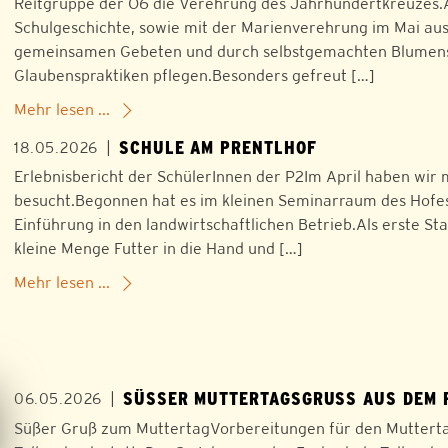
Reitgruppe der O6 die Verehrung des Jahrhundertkreuzes.
Schulgeschichte, sowie mit der Marienverehrung im Mai ause
gemeinsamen Gebeten und durch selbstgemachten Blumenschm
Glaubenspraktiken pflegen.Besonders gefreut […]
Mehr lesen ...
SCHULE AM PRENTLHOF
|
18.05.2026
Erlebnisbericht der SchülerInnen der P2Im April haben wir m
besucht.Begonnen hat es im kleinen Seminarraum des Hofes
Einführung in den landwirtschaftlichen Betrieb.Als erste S
kleine Menge Futter in die Hand und […]
Mehr lesen ...
SÜSSER MUTTERTAGSGRUSS AUS DEM P
|
06.05.2026
Süßer Gruß zum MuttertagVorbereitungen für den Muttertag