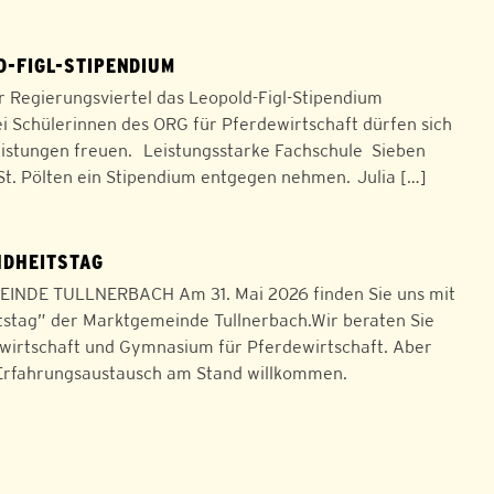
D-FIGL-STIPENDIUM
r Regierungsviertel das Leopold-Figl-Stipendium
i Schülerinnen des ORG für Pferdewirtschaft dürfen sich
eistungen freuen. Leistungsstarke Fachschule Sieben
St. Pölten ein Stipendium entgegen nehmen. Julia […]
NDHEITSTAG
E TULLNERBACH Am 31. Mai 2026 finden Sie uns mit
tstag” der Marktgemeinde Tullnerbach.Wir beraten Sie
ewirtschaft und Gymnasium für Pferdewirtschaft. Aber
n Erfahrungsaustausch am Stand willkommen.