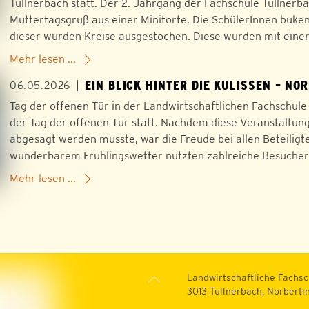
Tullnerbach statt. Der 2. Jahrgang der Fachschule Tullnerb
Muttertagsgruß aus einer Minitorte. Die SchülerInnen buke
dieser wurden Kreise ausgestochen. Diese wurden mit ei
Mehr lesen ...
EIN BLICK HINTER DIE KULISSEN – NO
|
06.05.2026
Tag der offenen Tür in der Landwirtschaftlichen Fachschul
der Tag der offenen Tür statt. Nachdem diese Veranstaltun
abgesagt werden musste, war die Freude bei allen Beteilig
wunderbarem Frühlingswetter nutzten zahlreiche Besucher
Mehr lesen ...
Back
Landwirtschaftliche Fachsc
To
3013 Tullnerbach, Norberti
Top