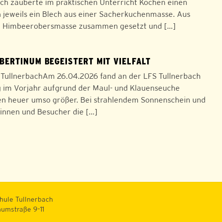
ach zauberte im praktischen Unterricht Kochen einen
n jeweils ein Blech aus einer Sacherkuchenmasse. Aus
ner Himbeerobersmasse zusammen gesetzt und […]
RBERTINUM BEGEISTERT MIT VIELFALT
e TullnerbachAm 26.04.2026 fand an der LFS Tullnerbach
g im Vorjahr aufgrund der Maul- und Klauenseuche
ten heuer umso größer. Bei strahlendem Sonnenschein und
innen und Besucher die […]
hule Tullnerbach
numstraße 9-11