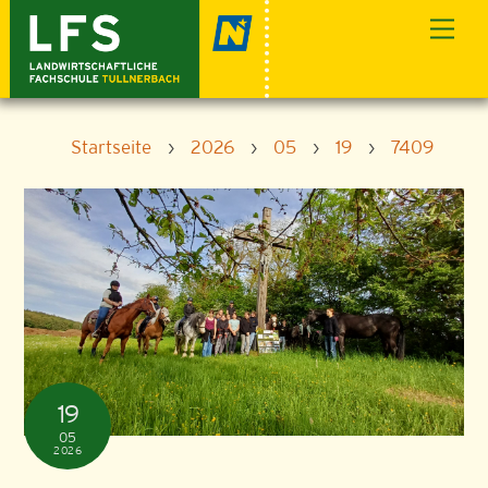
Skip
Men
to
content
Startseite
›
2026
›
05
›
19
›
7409
19
05
2026