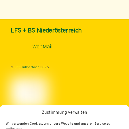
Back
LFS + BS Niederösterreich
To
Top
WebMail
©
LFS Tullnerbach
2026
Zustimmung verwalten
Landwirtschaftliche Fachschule Tullnerbach
Wir verwenden Cookies, um unsere Website und unseren Service zu
3013 Tullnerbach, Norbertinumstraße 9-11
optimieren.